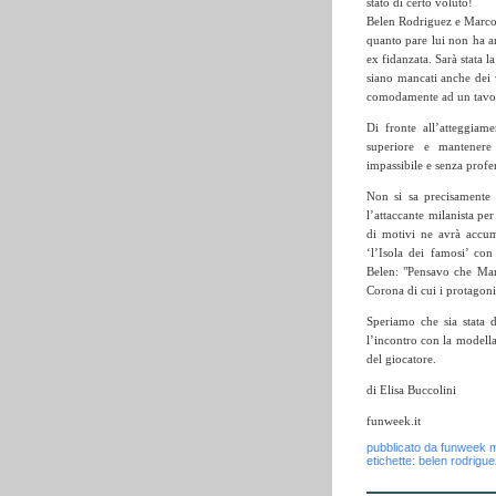
stato di certo voluto!
Belen Rodriguez e Marco 
quanto pare lui non ha an
ex fidanzata. Sarà stata l
siano mancati anche dei v
comodamente ad un tavolo
Di fronte all’atteggiam
superiore e mantenere 
impassibile e senza profer
Non si sa precisamente q
l’attaccante milanista per
di motivi ne avrà accum
‘l’Isola dei famosi’ co
Belen: "Pensavo che Marco
Corona di cui i protagoni
Speriamo che sia stata d
l’incontro con la modella
del giocatore.
di Elisa Buccolini
funweek.it
pubblicato da
funweek 
etichette:
belen rodrigue