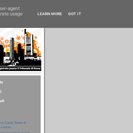
user-agent
erate usage
LEARN MORE
GOT IT
ts
i
uti
rco Carta: boom di
concer...