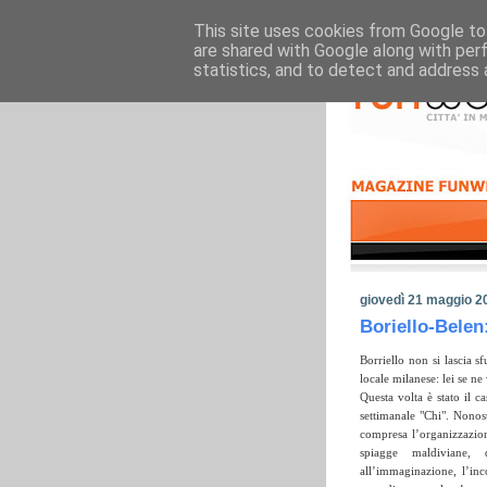
This site uses cookies from Google to 
are shared with Google along with per
statistics, and to detect and address 
giovedì 21 maggio 2
Boriello-Bele
Borriello non si lascia s
locale milanese: lei se ne
Questa volta è stato il 
settimanale "Chi". Nonost
compresa l’organizzazion
spiagge maldiviane,
all’immaginazione, l’in