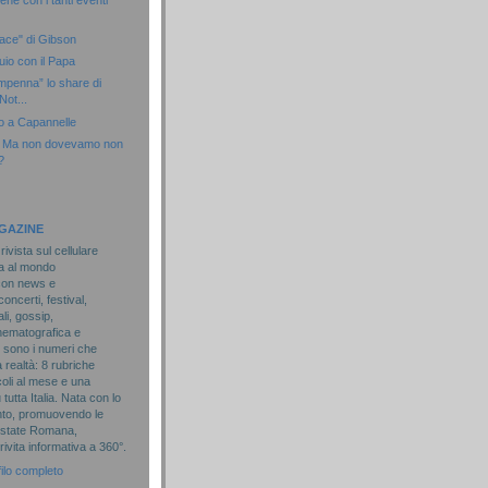
ene con i tanti eventi
ace" di Gibson
uio con il Papa
impenna” lo share di
Not...
o a Capannelle
n: Ma non dovevamo non
?
GAZINE
ivista sul cellulare
a al mondo
 con news e
oncerti, festival,
li, gossip,
ematografica e
Ci sono i numeri che
 realtà: 8 rubriche
coli al mese e una
tutta Italia. Nata con lo
ento, promuovendo le
'Estate Romana,
vita informativa a 360°.
filo completo