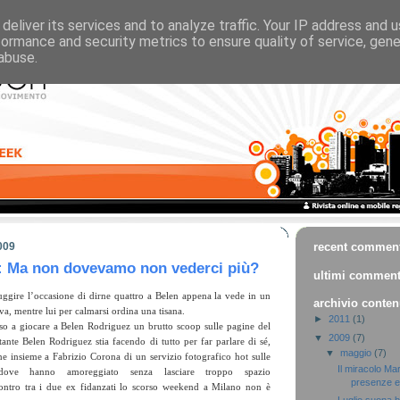
deliver its services and to analyze traffic. Your IP address and 
formance and security metrics to ensure quality of service, gen
abuse.
009
recent commen
n: Ma non dovevamo non vederci più?
ultimi comment
fuggire l’occasione di dirne quattro a Belen appena la vede in un
archivio conten
 va, mentre lui per calmarsi ordina una tisana.
►
2011
(1)
caso a giocare a Belen Rodriguez un brutto scoop sulle pagine del
▼
2009
(7)
ante Belen Rodriguez stia facendo di tutto per far parlare di sé,
▼
maggio
(7)
e insieme a Fabrizio Corona di un servizio fotografico hot sulle
Il miracolo Ma
 dove hanno amoreggiato senza lasciare troppo spazio
presenze e 
contro tra i due ex fidanzati lo scorso weekend a Milano non è