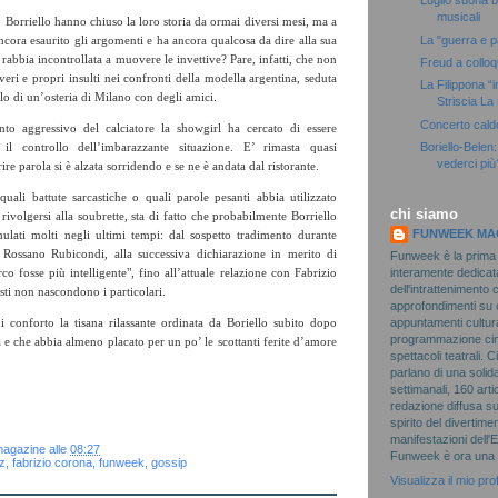
Luglio suona b
musicali
Borriello hanno chiuso la loro storia da ormai diversi mesi, ma a
La "guerra e p
cora esaurito gli argomenti e ha ancora qualcosa da dire alla sua
a rabbia incontrollata a muovere le invettive? Pare, infatti, che non
Freud a colloq
eri e propri insulti nei confronti della modella argentina, seduta
La Filippona “
 di un’osteria di Milano con degli amici.
Striscia La 
Concerto cald
ento aggressivo del calciatore la showgirl ha cercato di essere
Boriello-Bele
il controllo dell’imbarazzante situazione. E’ rimasta quasi
vederci più
ire parola si è alzata sorridendo e se ne è andata dal ristorante.
uali battute sarcastiche o quali parole pesanti abbia utilizzato
chi siamo
 rivolgersi alla soubrette, sta di fatto che probabilmente Borriello
FUNWEEK MA
ulati molti negli ultimi tempi: dal sospetto tradimento durante
n Rossano Rubicondi, alla successiva dichiarazione in merito di
Funweek è la prima r
interamente dedicat
 fosse più intelligente", fino all’attuale relazione con Fabrizio
dell'intrattenimento
sti non nascondono i particolari.
approfondimenti su c
appuntamenti cultura
i conforto la tisana rilassante ordinata da Boriello subito dopo
programmazione cin
 e che abbia almeno placato per un po’ le scottanti ferite d’amore
spettacoli teatrali. 
parlano di una solida
settimanali, 160 arti
redazione diffusa su 
spirito del divertim
manifestazioni dell
magazine
alle
08:27
Funweek è ora una ri
z
,
fabrizio corona
,
funweek
,
gossip
Visualizza il mio pro